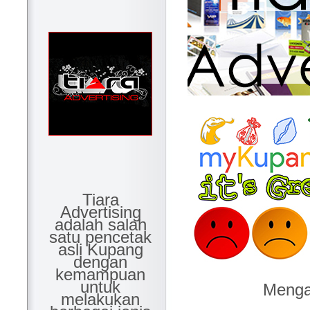
Tiara
Advertising
adalah salah
satu pencetak
asli Kupang
dengan
kemampuan
untuk
Mengap
melakukan