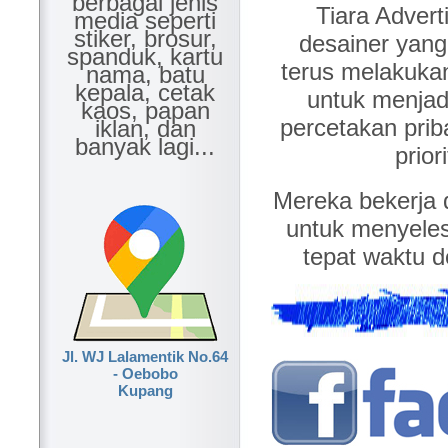
berbagai jenis
Tiara Advert
media seperti
stiker, brosur,
desainer yang
spanduk, kartu
terus melakuka
nama, batu
kepala, cetak
untuk menjad
kaos, papan
percetakan pri
iklan, dan
banyak lagi...
prior
Mereka bekerja 
untuk menyele
tepat waktu de
Jl. WJ Lalamentik No.64
- Oebobo
Kupang