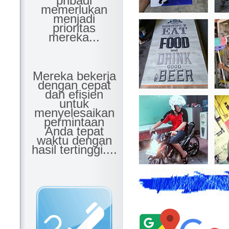
pribadi
memerlukan
menjadi
prioritas
mereka...
Mereka bekerja
dengan cepat
dan efisien
untuk
menyelesaikan
permintaan
Anda tepat
waktu dengan
hasil tertinggi....