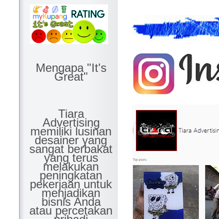
Mengapa "It's
Great"
Tiara
Advertising
memiliki lusinan
desainer yang
sangat berbakat
yang terus
melakukan
peningkatan
pekerjaan untuk
menjadikan
bisnis Anda
atau percetakan