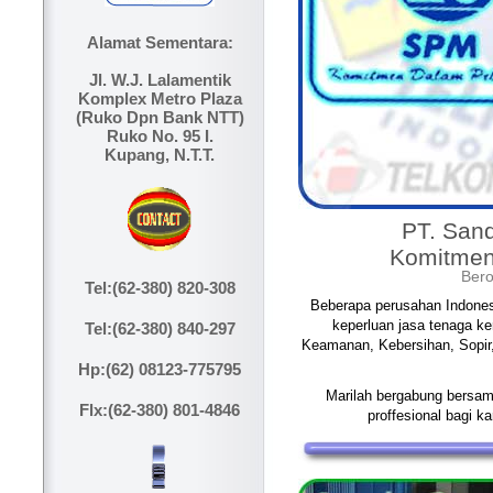
Alamat Sementara:
Jl. W.J. Lalamentik
Komplex Metro Plaza
(Ruko Dpn Bank NTT)
Ruko No. 95 I.
Kupang, N.T.T.
PT. San
Komitmen
Bero
Tel:
(62-380) 820-308
Beberapa perusahan Indone
keperluan jasa tenaga ke
Tel:
(62-380) 840-297
Keamanan, Kebersihan, Sopi
Hp:
(62) 08123-775795
Marilah bergabung bersama
Flx:
(62-380) 801-4846
proffesional bagi