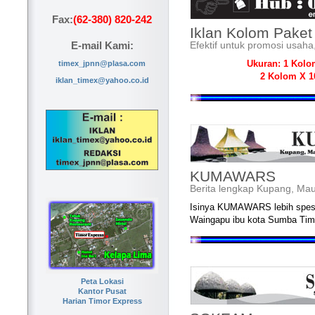
Fax:
(62-380) 820-242
Iklan Kolom Pake
Efektif untuk promosi usaha,
E-mail Kami:
Ukuran:
1 Kolo
timex_jpnn@plasa.com
2 Kolom X 
iklan_timex@yahoo.co.id
KUMAWARS
Berita lengkap Kupang, Ma
Isinya KUMAWARS lebih spesif
Waingapu ibu kota Sumba Timo
Peta Lokasi
Kantor Pusat
Harian Timor Express