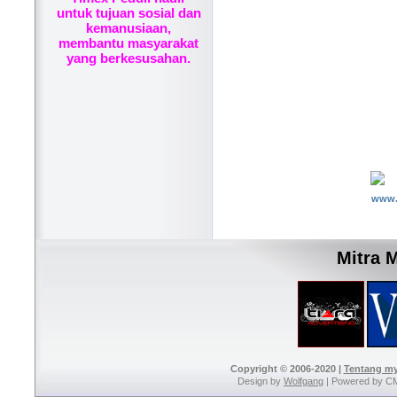
untuk tujuan sosial dan
kemanusiaan,
membantu masyarakat
yang berkesusahan.
www.
Mitra 
Copyright © 2006-2020 |
Tentang m
Design by
Wolfgang
| Powered by C