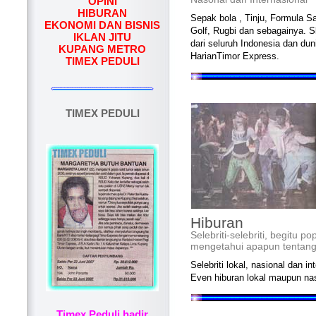
OPINI
HIBURAN
Sepak bola , Tinju, Formula Sa
EKONOMI DAN BISNIS
Golf, Rugbi dan sebagainya. Sk
IKLAN JITU
dari seluruh Indonesia dan du
KUPANG METRO
HarianTimor Express.
TIMEX PEDULI
TIMEX PEDULI
Hiburan
Selebriti-selebriti, begitu
mengetahui apapun tentan
Selebriti lokal, nasional dan in
Even hiburan lokal maupun nas
Timex Peduli hadir