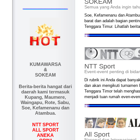
SOKEAM
Semua yang Anda ingin tah
Soe, Kefamenanu dan Atambua, 
barat dan adalah bagian pentin
Tenggara Timur. Lihatlah beri
KUMAWARSA
NTT Sport
&
Event-event penting di bida
SOKEAM
Di rubrik ini Anda dapat banya
dan akan mengikuti turnamen l
Berita-berita hangat dari
Tenggara Timor telah menghasi
daerah kami termasuk
menjadi tuan rumah even-even
Kupang, Maumere,
Waingapu, Rote, Sabu,
Soe, Kefamenanu dan
Atambua.
NTT SPORT
ALL SPORT
All Sport
ANEKA
Nasonal dan Internasional