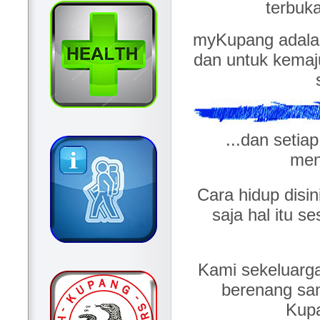
terbuk
myKupang adalah
dan untuk kemaj
...dan setia
men
Cara hidup disin
saja hal itu s
Kami sekeluarg
berenang sant
Kupa