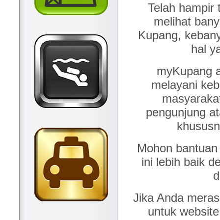
Telah hampir 
melihat bany
Kupang, kebany
hal y
myKupang a
melayani keb
masyaraka
pengunjung at
khususn
Mohon bantuan 
ini lebih baik 
d
Jika Anda mera
untuk website