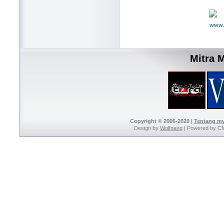
www.
Mitra 
Copyright © 2006-2020 |
Tentang m
Design by
Wolfgang
| Powered by C