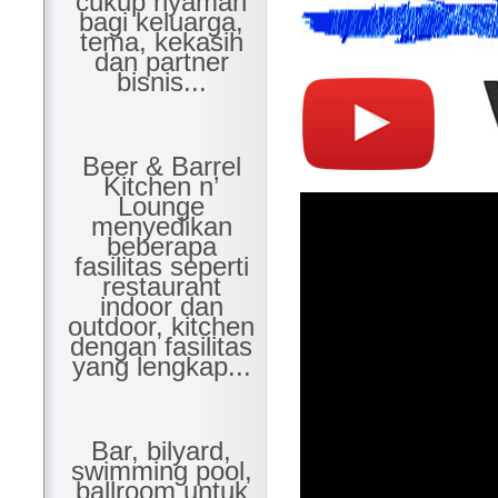
cukup nyaman
bagi keluarga,
tema, kekasih
dan partner
bisnis...
Beer & Barrel
Kitchen n’
Lounge
menyedikan
beberapa
fasilitas seperti
restaurant
indoor dan
outdoor, kitchen
dengan fasilitas
yang lengkap...
Bar, bilyard,
swimming pool,
ballroom untuk