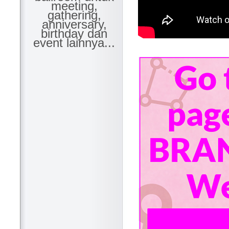
meeting,
gathering,
anniversary,
birthday dan
event lainnya...