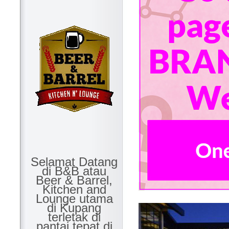
Selamat Datang
di B&B atau
Beer & Barrel,
Kitchen and
Lounge utama
di Kupang
terletak di
pantai tepat di