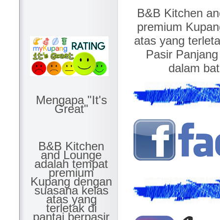
B&B Kitchen an
premium Kupang
atas yang terleta
Pasir Panjang 
dalam bat
Mengapa "It's
Great"
B&B Kitchen
and Lounge
adalah tempat
premium
Kupang dengan
suasana kelas
atas yang
terletak di
pantai berpasir