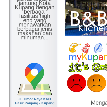
jantung Kota
Kupang dengan
berbagai
fasilitas high
end yang
menawarkan
berbagai jenis
makanan dan
minuman...
Jl. Timor Raya KM3
Mengap
Pasir Panjang - Kupang