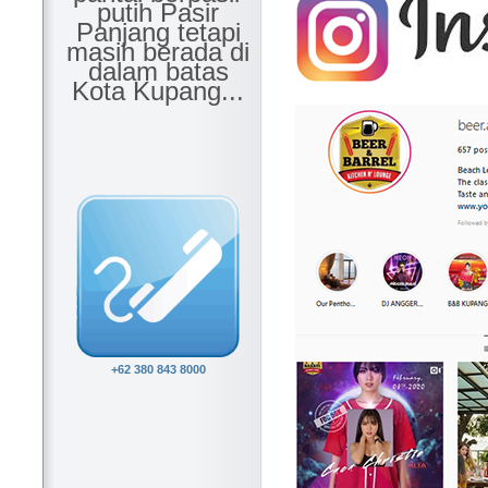
putih Pasir
Panjang tetapi
masih berada di
dalam batas
Kota Kupang..
.
+62 380 843 8000