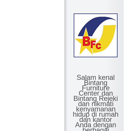
Salam kenal
Bintang
Furniture
Center dan
Bintang Rejeki
dan nikmati
kenyamanan
hidup di rumah
dan kantor
Anda dengan
berbagai