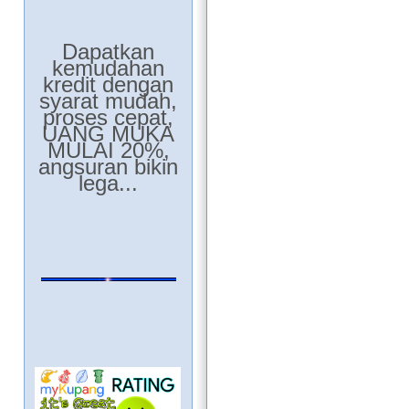
Dapatkan
kemudahan
kredit dengan
syarat mudah,
proses cepat,
UANG MUKA
MULAI 20%,
angsuran bikin
lega...