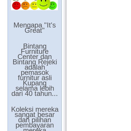
Mengapa "It's
Great"
Bintang
Furniture
Center dan
Bintang Rejeki
adalah
pemasok
furnitur asli
Kupang
selama lebih
dari 40 tahun...
Koleksi mereka
sangat besar
dan pilihan
pembayaran
mereka