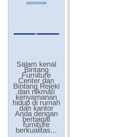
INSTAGRAM
Salam kenal
Bintang
Furniture
Center dan
Bintang Rejeki
dan nikmati
kenyamanan
hidup di rumah
dan kantor
Anda dengan
berbagai
furniture
berkualitas...