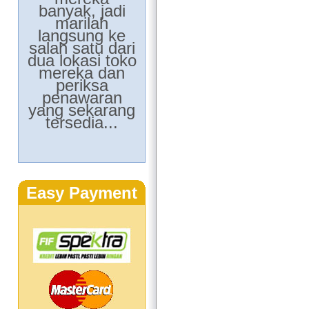
banyak, jadi
marilah
langsung ke
salah satu dari
dua lokasi toko
mereka dan
periksa
penawaran
yang sekarang
tersedia...
Easy Payment