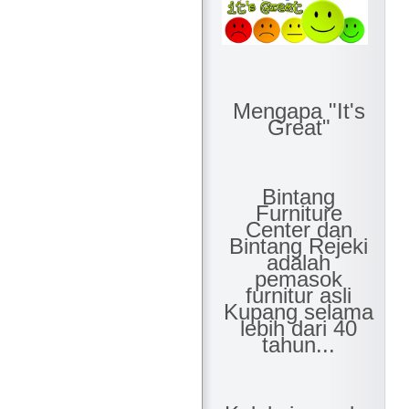
Mengapa "It's
Great"
Bintang
Furniture
Center dan
Bintang Rejeki
adalah
pemasok
furnitur asli
Kupang selama
lebih dari 40
tahun...