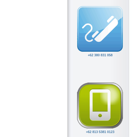
+62 380 831 058
+62 813 5381 0123