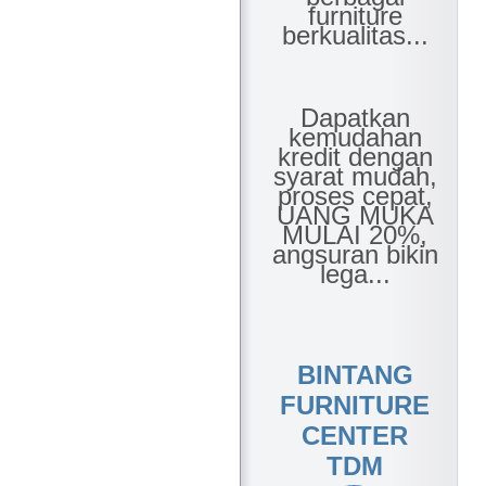
furniture
berkualitas...
Dapatkan
kemudahan
kredit dengan
syarat mudah,
proses cepat,
UANG MUKA
MULAI 20%,
angsuran bikin
lega...
BINTANG
FURNITURE
CENTER
TDM