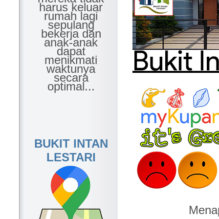
harus keluar
rumah lagi
sepulang
bekerja dan
anak-anak
dapat
menikmati
waktunya
secara
optimal...
BUKIT INTAN
LESTARI
Menap