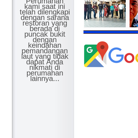
Perumahan
kami saat ini
telah dilengkapi
dengan sarana
restoran yang
berada di
puncak bukit
dengan
keindahan
pemandangan
laut yang tidak
dapat Anda
nikmati di
perumahan
lainnya...