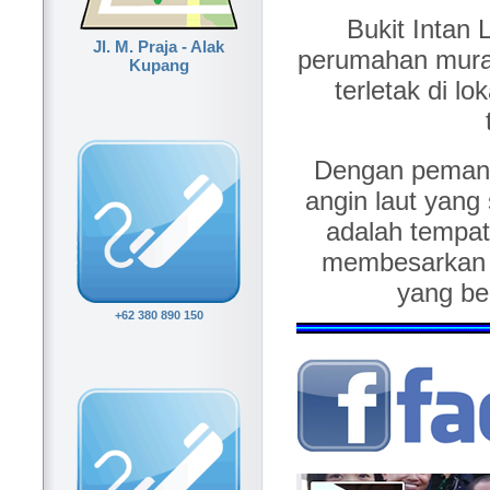
Bukit Intan 
Jl. M. Praja - Alak
perumahan murah
Kupang
terletak di l
Dengan pemand
angin laut yang 
adalah tempa
membesarkan k
yang ber
+62 380 890 150