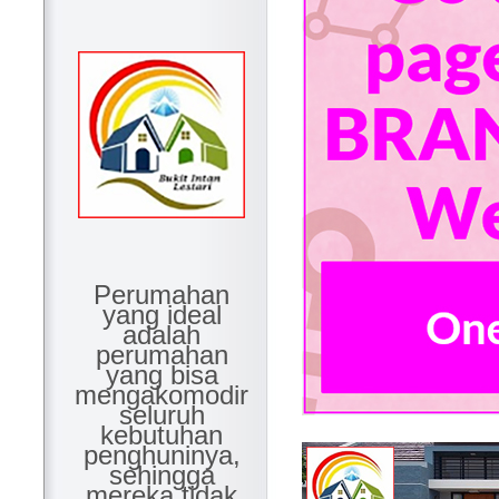
Perumahan
yang ideal
adalah
perumahan
yang bisa
mengakomodir
seluruh
kebutuhan
penghuninya,
sehingga
mereka tidak